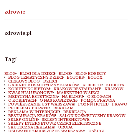
zdrowie
zdrowie.pl
Tagi
BLOG
BLOG DLA DZIECI
BLOGI
BLOG KOBIETY
BLOG TEMATYCZNY DZIECI
BOTOKS
BOTOX
CIEKAWY BLOG
DZIECI
GABINET KOSMETYCZNY KRAKÓW
KOBIECIE
KOBIETA
KOBIETY KOBIETOM
KRAKOW RESTAURANT
KRAKÓW
KWAS HIALURONOWY
MARKETING W SIECI
MEDYCYNA ESTETYCZNA
NA BLOGU
O BLOGACH
O KOBIETACH
O NAS KOBIETACH
POMOC PRAWNA
POWIĘKSZANIE UST WARSZAWA
POZNŃ HOTEL
PRAWO
PROBLEMY PRAWNE
REKALAM
REKLAMA W INTERNECIE
REKREACJA
RESTAURACJA KRAKÓW
SALON KOSMETYCZNY KRAKÓW
SKLEP ONLINE
SKLEPY INTERNETOWE
SKLEPY INTERNETOWE CZEŚCI ELEKTRYCZNE
SKUTECZNA REKLAMA
URODA
USUWANIE ZMARSZCZEK WARSZAWA
USŁUGI