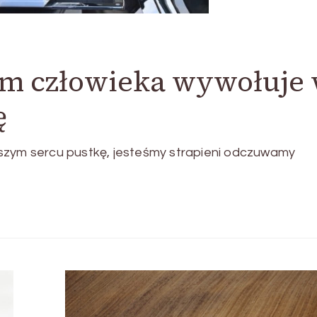
nam człowieka wywołuje
ę
aszym sercu pustkę, jesteśmy strapieni odczuwamy