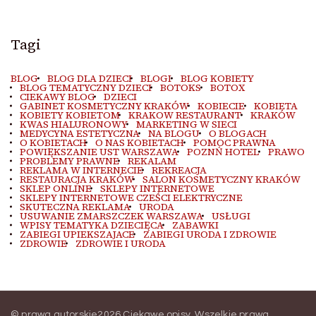
Tagi
BLOG
BLOG DLA DZIECI
BLOGI
BLOG KOBIETY
BLOG TEMATYCZNY DZIECI
BOTOKS
BOTOX
CIEKAWY BLOG
DZIECI
GABINET KOSMETYCZNY KRAKÓW
KOBIECIE
KOBIETA
KOBIETY KOBIETOM
KRAKOW RESTAURANT
KRAKÓW
KWAS HIALURONOWY
MARKETING W SIECI
MEDYCYNA ESTETYCZNA
NA BLOGU
O BLOGACH
O KOBIETACH
O NAS KOBIETACH
POMOC PRAWNA
POWIĘKSZANIE UST WARSZAWA
POZNŃ HOTEL
PRAWO
PROBLEMY PRAWNE
REKALAM
REKLAMA W INTERNECIE
REKREACJA
RESTAURACJA KRAKÓW
SALON KOSMETYCZNY KRAKÓW
SKLEP ONLINE
SKLEPY INTERNETOWE
SKLEPY INTERNETOWE CZEŚCI ELEKTRYCZNE
SKUTECZNA REKLAMA
URODA
USUWANIE ZMARSZCZEK WARSZAWA
USŁUGI
WPISY TEMATYKA DZIECIĘCA
ZABAWKI
ZABIEGI UPIEKSZAJACE
ZABIEGI URODA I ZDROWIE
ZDROWIE
ZDROWIE I URODA
© prawa autorskie2026
Ciekawe opisy
. Wszelkie prawa