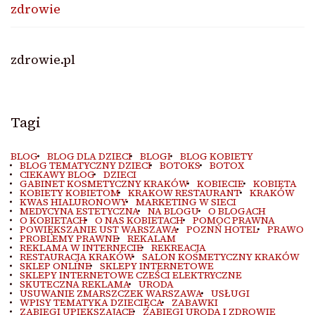
zdrowie
zdrowie.pl
Tagi
BLOG
BLOG DLA DZIECI
BLOGI
BLOG KOBIETY
BLOG TEMATYCZNY DZIECI
BOTOKS
BOTOX
CIEKAWY BLOG
DZIECI
GABINET KOSMETYCZNY KRAKÓW
KOBIECIE
KOBIETA
KOBIETY KOBIETOM
KRAKOW RESTAURANT
KRAKÓW
KWAS HIALURONOWY
MARKETING W SIECI
MEDYCYNA ESTETYCZNA
NA BLOGU
O BLOGACH
O KOBIETACH
O NAS KOBIETACH
POMOC PRAWNA
POWIĘKSZANIE UST WARSZAWA
POZNŃ HOTEL
PRAWO
PROBLEMY PRAWNE
REKALAM
REKLAMA W INTERNECIE
REKREACJA
RESTAURACJA KRAKÓW
SALON KOSMETYCZNY KRAKÓW
SKLEP ONLINE
SKLEPY INTERNETOWE
SKLEPY INTERNETOWE CZEŚCI ELEKTRYCZNE
SKUTECZNA REKLAMA
URODA
USUWANIE ZMARSZCZEK WARSZAWA
USŁUGI
WPISY TEMATYKA DZIECIĘCA
ZABAWKI
ZABIEGI UPIEKSZAJACE
ZABIEGI URODA I ZDROWIE