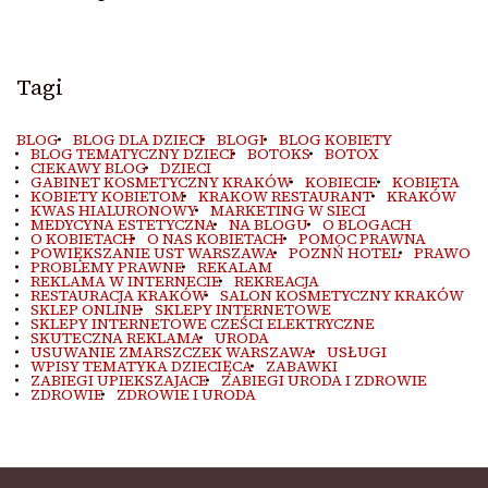
Tagi
BLOG
BLOG DLA DZIECI
BLOGI
BLOG KOBIETY
BLOG TEMATYCZNY DZIECI
BOTOKS
BOTOX
CIEKAWY BLOG
DZIECI
GABINET KOSMETYCZNY KRAKÓW
KOBIECIE
KOBIETA
KOBIETY KOBIETOM
KRAKOW RESTAURANT
KRAKÓW
KWAS HIALURONOWY
MARKETING W SIECI
MEDYCYNA ESTETYCZNA
NA BLOGU
O BLOGACH
O KOBIETACH
O NAS KOBIETACH
POMOC PRAWNA
POWIĘKSZANIE UST WARSZAWA
POZNŃ HOTEL
PRAWO
PROBLEMY PRAWNE
REKALAM
REKLAMA W INTERNECIE
REKREACJA
RESTAURACJA KRAKÓW
SALON KOSMETYCZNY KRAKÓW
SKLEP ONLINE
SKLEPY INTERNETOWE
SKLEPY INTERNETOWE CZEŚCI ELEKTRYCZNE
SKUTECZNA REKLAMA
URODA
USUWANIE ZMARSZCZEK WARSZAWA
USŁUGI
WPISY TEMATYKA DZIECIĘCA
ZABAWKI
ZABIEGI UPIEKSZAJACE
ZABIEGI URODA I ZDROWIE
ZDROWIE
ZDROWIE I URODA