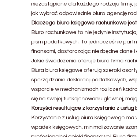
niezastąpione dla każdego rodzaju firmy, j
jak wybrać odpowiednie biuro agencję rac
Dlaczego biuro księgowe rachunkowe jest i
Biuro rachunkowe to nie jedynie instytucj
pism podatkowych. To jednocześnie partne
finansami, dostarczając niezbędne dane i 
Jakie świadczenia oferuje biuro firma ra
Biura biura księgowe oferują szeroki aso
sporządzanie deklaracji podatkowych, wsp
wsparcie w mechanizmach rozliczeń kadr
się na swojej funkcjonowaniu głównej, maj
Korzyści resultujące z korzystania z usłu
Korzystanie z usług biura księgowego ma w
wpadek księgowych, minimalizowanie szan
profesjonalnej opieki finansowej. Biuro fi