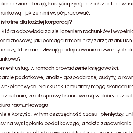
akie service oferują, korzyści płynące z ich zastosowan
hunkową i jak ze nimi współpracować.
stotne dla każdej korporacji?
a, która odpowiada za się liczeniem rachunków i wypełn
r biznesowy, jaki pomaga firmom przy zarządzaniu ich
analizy, które umożliwiają podejmowanie rozważnych dec
chunkowa?
rtyment usług, w ramach prowadzenie księgowości,
arcie podatkowe, analizy gospodarcze, audyty, a rów
owo-płacowych. Na skutek temu firmy mogą skoncent
ąc zaufanie, że ich sprawy finansowe są w dobrych zauf
g biura rachunkowego
iele korzyści, w tym oszczędność czasu i pieniędzy, un
sy na wystąpienie podatkowego, a także zapewnienie
rma rachunkowa śledzi również aktualizacje w przepisach