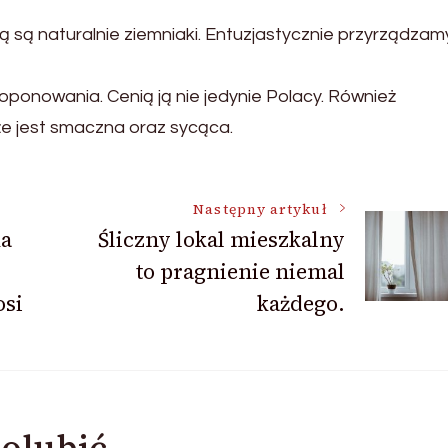
ą są naturalnie ziemniaki. Entuzjastycznie przyrządzam
ponowania. Cenią ją nie jedynie Polacy. Również
że jest smaczna oraz sycąca.
Następny artykuł
ka
Śliczny lokal mieszkalny
to pragnienie niemal
osi
każdego.
olubić