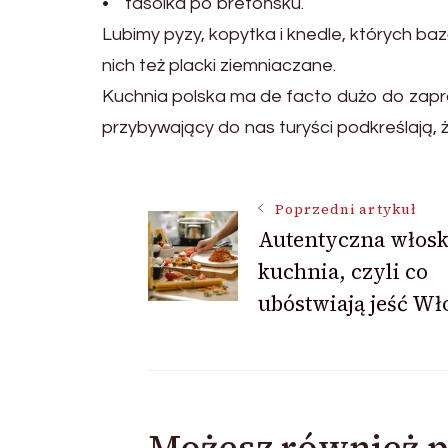
• fasolka po bretońsku.
Lubimy pyzy, kopytka i knedle, których baz
nich też placki ziemniaczane.
Kuchnia polska ma de facto dużo do zapro
przybywający do nas turyści podkreślają, 
Nawigacja
Poprzedni artykuł
Autentyczna włos
kuchnia, czyli co
wpisu
ubóstwiają jeść Wł
Możesz również p