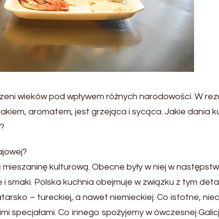
rzeni wieków pod wpływem różnych narodowości. W rez
iem, aromatem, jest grzejąca i sycąca. Jakie dania k
w?
ajowej?
 mieszaninę kulturową. Obecne były w niej w następstw
i smaki. Polska kuchnia obejmuje w związku z tym deta
 tatarsko – tureckiej, a nawet niemieckiej. Co istotne, ni
imi specjałami. Co innego spożyjemy w ówczesnej Galicji