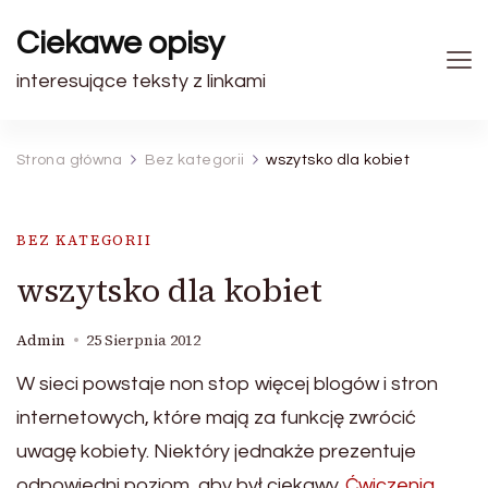
Ciekawe opisy
interesujące teksty z linkami
Strona główna
Bez kategorii
wszytsko dla kobiet
BEZ KATEGORII
wszytsko dla kobiet
Admin
25 Sierpnia 2012
W sieci powstaje non stop więcej blogów i stron
internetowych, które mają za funkcję zwrócić
uwagę kobiety. Niektóry jednakże prezentuje
odpowiedni poziom, aby był ciekawy.
Ćwiczenia