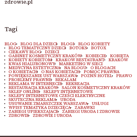
zdrowie.pl
Tagi
BLOG
BLOG DLA DZIECI
BLOGI
BLOG KOBIETY
BLOG TEMATYCZNY DZIECI
BOTOKS
BOTOX
CIEKAWY BLOG
DZIECI
GABINET KOSMETYCZNY KRAKÓW
KOBIECIE
KOBIETA
KOBIETY KOBIETOM
KRAKOW RESTAURANT
KRAKÓW
KWAS HIALURONOWY
MARKETING W SIECI
MEDYCYNA ESTETYCZNA
NA BLOGU
O BLOGACH
O KOBIETACH
O NAS KOBIETACH
POMOC PRAWNA
POWIĘKSZANIE UST WARSZAWA
POZNŃ HOTEL
PRAWO
PROBLEMY PRAWNE
REKALAM
REKLAMA W INTERNECIE
REKREACJA
RESTAURACJA KRAKÓW
SALON KOSMETYCZNY KRAKÓW
SKLEP ONLINE
SKLEPY INTERNETOWE
SKLEPY INTERNETOWE CZEŚCI ELEKTRYCZNE
SKUTECZNA REKLAMA
URODA
USUWANIE ZMARSZCZEK WARSZAWA
USŁUGI
WPISY TEMATYKA DZIECIĘCA
ZABAWKI
ZABIEGI UPIEKSZAJACE
ZABIEGI URODA I ZDROWIE
ZDROWIE
ZDROWIE I URODA