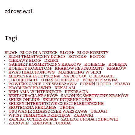
zdrowie.pl
Tagi
BLOG
BLOG DLA DZIECI
BLOGI
BLOG KOBIETY
BLOG TEMATYCZNY DZIECI
BOTOKS
BOTOX
CIEKAWY BLOG
DZIECI
GABINET KOSMETYCZNY KRAKÓW
KOBIECIE
KOBIETA
KOBIETY KOBIETOM
KRAKOW RESTAURANT
KRAKÓW
KWAS HIALURONOWY
MARKETING W SIECI
MEDYCYNA ESTETYCZNA
NA BLOGU
O BLOGACH
O KOBIETACH
O NAS KOBIETACH
POMOC PRAWNA
POWIĘKSZANIE UST WARSZAWA
POZNŃ HOTEL
PRAWO
PROBLEMY PRAWNE
REKALAM
REKLAMA W INTERNECIE
REKREACJA
RESTAURACJA KRAKÓW
SALON KOSMETYCZNY KRAKÓW
SKLEP ONLINE
SKLEPY INTERNETOWE
SKLEPY INTERNETOWE CZEŚCI ELEKTRYCZNE
SKUTECZNA REKLAMA
URODA
USUWANIE ZMARSZCZEK WARSZAWA
USŁUGI
WPISY TEMATYKA DZIECIĘCA
ZABAWKI
ZABIEGI UPIEKSZAJACE
ZABIEGI URODA I ZDROWIE
ZDROWIE
ZDROWIE I URODA