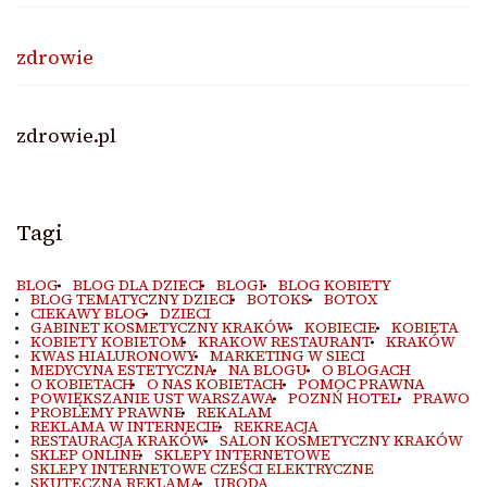
zdrowie
zdrowie.pl
Tagi
BLOG
BLOG DLA DZIECI
BLOGI
BLOG KOBIETY
BLOG TEMATYCZNY DZIECI
BOTOKS
BOTOX
CIEKAWY BLOG
DZIECI
GABINET KOSMETYCZNY KRAKÓW
KOBIECIE
KOBIETA
KOBIETY KOBIETOM
KRAKOW RESTAURANT
KRAKÓW
KWAS HIALURONOWY
MARKETING W SIECI
MEDYCYNA ESTETYCZNA
NA BLOGU
O BLOGACH
O KOBIETACH
O NAS KOBIETACH
POMOC PRAWNA
POWIĘKSZANIE UST WARSZAWA
POZNŃ HOTEL
PRAWO
PROBLEMY PRAWNE
REKALAM
REKLAMA W INTERNECIE
REKREACJA
RESTAURACJA KRAKÓW
SALON KOSMETYCZNY KRAKÓW
SKLEP ONLINE
SKLEPY INTERNETOWE
SKLEPY INTERNETOWE CZEŚCI ELEKTRYCZNE
SKUTECZNA REKLAMA
URODA