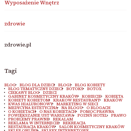
Wyposażenie Wnętrz
zdrowie
zdrowie.pl
Tagi
BLOG
BLOG DLA DZIECI
BLOGI
BLOG KOBIETY
BLOG TEMATYCZNY DZIECI
BOTOKS
BOTOX
CIEKAWY BLOG
DZIECI
GABINET KOSMETYCZNY KRAKÓW
KOBIECIE
KOBIETA
KOBIETY KOBIETOM
KRAKOW RESTAURANT
KRAKÓW
KWAS HIALURONOWY
MARKETING W SIECI
MEDYCYNA ESTETYCZNA
NA BLOGU
O BLOGACH
O KOBIETACH
O NAS KOBIETACH
POMOC PRAWNA
POWIĘKSZANIE UST WARSZAWA
POZNŃ HOTEL
PRAWO
PROBLEMY PRAWNE
REKALAM
REKLAMA W INTERNECIE
REKREACJA
RESTAURACJA KRAKÓW
SALON KOSMETYCZNY KRAKÓW
SKLEP ONLINE
SKLEPY INTERNETOWE