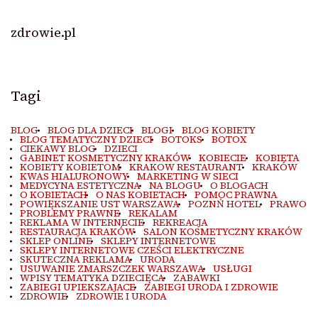
zdrowie.pl
Tagi
BLOG
BLOG DLA DZIECI
BLOGI
BLOG KOBIETY
BLOG TEMATYCZNY DZIECI
BOTOKS
BOTOX
CIEKAWY BLOG
DZIECI
GABINET KOSMETYCZNY KRAKÓW
KOBIECIE
KOBIETA
KOBIETY KOBIETOM
KRAKOW RESTAURANT
KRAKÓW
KWAS HIALURONOWY
MARKETING W SIECI
MEDYCYNA ESTETYCZNA
NA BLOGU
O BLOGACH
O KOBIETACH
O NAS KOBIETACH
POMOC PRAWNA
POWIĘKSZANIE UST WARSZAWA
POZNŃ HOTEL
PRAWO
PROBLEMY PRAWNE
REKALAM
REKLAMA W INTERNECIE
REKREACJA
RESTAURACJA KRAKÓW
SALON KOSMETYCZNY KRAKÓW
SKLEP ONLINE
SKLEPY INTERNETOWE
SKLEPY INTERNETOWE CZEŚCI ELEKTRYCZNE
SKUTECZNA REKLAMA
URODA
USUWANIE ZMARSZCZEK WARSZAWA
USŁUGI
WPISY TEMATYKA DZIECIĘCA
ZABAWKI
ZABIEGI UPIEKSZAJACE
ZABIEGI URODA I ZDROWIE
ZDROWIE
ZDROWIE I URODA