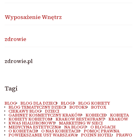
Wyposażenie Wnętrz
zdrowie
zdrowie.pl
Tagi
BLOG
BLOG DLA DZIECI
BLOGI
BLOG KOBIETY
BLOG TEMATYCZNY DZIECI
BOTOKS
BOTOX
CIEKAWY BLOG
DZIECI
GABINET KOSMETYCZNY KRAKÓW
KOBIECIE
KOBIETA
KOBIETY KOBIETOM
KRAKOW RESTAURANT
KRAKÓW
KWAS HIALURONOWY
MARKETING W SIECI
MEDYCYNA ESTETYCZNA
NA BLOGU
O BLOGACH
O KOBIETACH
O NAS KOBIETACH
POMOC PRAWNA
POWIĘKSZANIE UST WARSZAWA
POZNŃ HOTEL
PRAWO