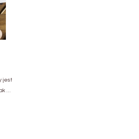
 jest
jak …