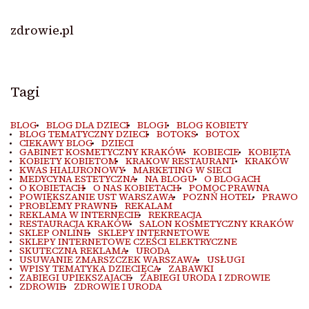
zdrowie.pl
Tagi
BLOG
BLOG DLA DZIECI
BLOGI
BLOG KOBIETY
BLOG TEMATYCZNY DZIECI
BOTOKS
BOTOX
CIEKAWY BLOG
DZIECI
GABINET KOSMETYCZNY KRAKÓW
KOBIECIE
KOBIETA
KOBIETY KOBIETOM
KRAKOW RESTAURANT
KRAKÓW
KWAS HIALURONOWY
MARKETING W SIECI
MEDYCYNA ESTETYCZNA
NA BLOGU
O BLOGACH
O KOBIETACH
O NAS KOBIETACH
POMOC PRAWNA
POWIĘKSZANIE UST WARSZAWA
POZNŃ HOTEL
PRAWO
PROBLEMY PRAWNE
REKALAM
REKLAMA W INTERNECIE
REKREACJA
RESTAURACJA KRAKÓW
SALON KOSMETYCZNY KRAKÓW
SKLEP ONLINE
SKLEPY INTERNETOWE
SKLEPY INTERNETOWE CZEŚCI ELEKTRYCZNE
SKUTECZNA REKLAMA
URODA
USUWANIE ZMARSZCZEK WARSZAWA
USŁUGI
WPISY TEMATYKA DZIECIĘCA
ZABAWKI
ZABIEGI UPIEKSZAJACE
ZABIEGI URODA I ZDROWIE
ZDROWIE
ZDROWIE I URODA