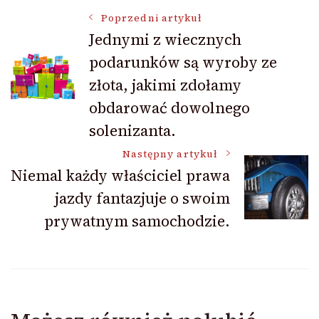
Nawigacja
Poprzedni artykuł
Jednymi z wiecznych
podarunków są wyroby ze
wpisu
złota, jakimi zdołamy
obdarować dowolnego
solenizanta.
Następny artykuł
Niemal każdy właściciel prawa
jazdy fantazjuje o swoim
prywatnym samochodzie.