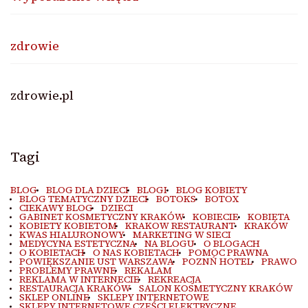
zdrowie
zdrowie.pl
Tagi
BLOG
BLOG DLA DZIECI
BLOGI
BLOG KOBIETY
BLOG TEMATYCZNY DZIECI
BOTOKS
BOTOX
CIEKAWY BLOG
DZIECI
GABINET KOSMETYCZNY KRAKÓW
KOBIECIE
KOBIETA
KOBIETY KOBIETOM
KRAKOW RESTAURANT
KRAKÓW
KWAS HIALURONOWY
MARKETING W SIECI
MEDYCYNA ESTETYCZNA
NA BLOGU
O BLOGACH
O KOBIETACH
O NAS KOBIETACH
POMOC PRAWNA
POWIĘKSZANIE UST WARSZAWA
POZNŃ HOTEL
PRAWO
PROBLEMY PRAWNE
REKALAM
REKLAMA W INTERNECIE
REKREACJA
RESTAURACJA KRAKÓW
SALON KOSMETYCZNY KRAKÓW
SKLEP ONLINE
SKLEPY INTERNETOWE
SKLEPY INTERNETOWE CZEŚCI ELEKTRYCZNE