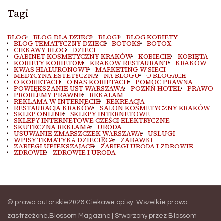
Tagi
BLOG
BLOG DLA DZIECI
BLOGI
BLOG KOBIETY
BLOG TEMATYCZNY DZIECI
BOTOKS
BOTOX
CIEKAWY BLOG
DZIECI
GABINET KOSMETYCZNY KRAKÓW
KOBIECIE
KOBIETA
KOBIETY KOBIETOM
KRAKOW RESTAURANT
KRAKÓW
KWAS HIALURONOWY
MARKETING W SIECI
MEDYCYNA ESTETYCZNA
NA BLOGU
O BLOGACH
O KOBIETACH
O NAS KOBIETACH
POMOC PRAWNA
POWIĘKSZANIE UST WARSZAWA
POZNŃ HOTEL
PRAWO
PROBLEMY PRAWNE
REKALAM
REKLAMA W INTERNECIE
REKREACJA
RESTAURACJA KRAKÓW
SALON KOSMETYCZNY KRAKÓW
SKLEP ONLINE
SKLEPY INTERNETOWE
SKLEPY INTERNETOWE CZEŚCI ELEKTRYCZNE
SKUTECZNA REKLAMA
URODA
USUWANIE ZMARSZCZEK WARSZAWA
USŁUGI
WPISY TEMATYKA DZIECIĘCA
ZABAWKI
ZABIEGI UPIEKSZAJACE
ZABIEGI URODA I ZDROWIE
ZDROWIE
ZDROWIE I URODA
© prawa autorskie2026
Ciekawe opisy
. Wszelkie prawa
zastrzeżone.
Blossom Magazine | Stworzony przez
Blossom