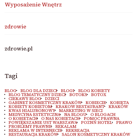
Wyposażenie Wnętrz
zdrowie
zdrowie.pl
Tagi
BLOG
BLOG DLA DZIECI
BLOGI
BLOG KOBIETY
BLOG TEMATYCZNY DZIECI
BOTOKS
BOTOX
CIEKAWY BLOG
DZIECI
GABINET KOSMETYCZNY KRAKÓW
KOBIECIE
KOBIETA
KOBIETY KOBIETOM
KRAKOW RESTAURANT
KRAKÓW
KWAS HIALURONOWY
MARKETING W SIECI
MEDYCYNA ESTETYCZNA
NA BLOGU
O BLOGACH
O KOBIETACH
O NAS KOBIETACH
POMOC PRAWNA
POWIĘKSZANIE UST WARSZAWA
POZNŃ HOTEL
PRAWO
PROBLEMY PRAWNE
REKALAM
REKLAMA W INTERNECIE
REKREACJA
RESTAURACJA KRAKÓW
SALON KOSMETYCZNY KRAKÓW